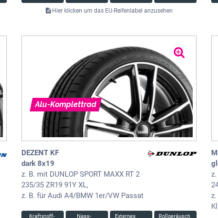
Hier klicken um das EU-Reifenlabel anzusehen
Alu-Komplettrad
DEZENT KF
M
dark 8x19
g
z. B. mit DUNLOP SPORT MAXX RT 2
z
235/35 ZR19 91Y XL,
2
z. B. für Audi A4/BMW 1er/VW Passat
z
K
Kraftstoff-
Nass-
Externes
Rollgeräusch