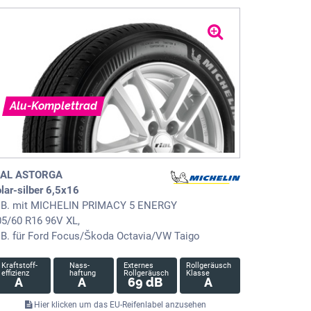
Alu-Komplettrad
IAL ASTORGA
lar-silber 6,5x16
. B. mit MICHELIN PRIMACY 5 ENERGY
05/60 R16 96V XL,
. B. für Ford Focus/Škoda Octavia/VW Taigo
Kraftstoff-
Nass-
Externes
Rollgeräusch
effizienz
haftung
Rollgeräusch
Klasse
A
A
69 dB
A
Hier klicken um das EU-Reifenlabel anzusehen