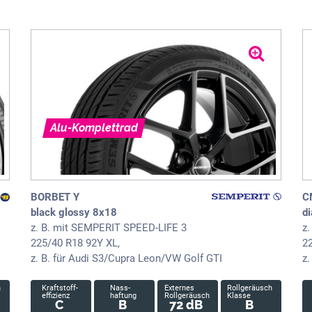
Alu-Komplettrad
BORBET Y
C
black glossy 8x18
d
z. B. mit SEMPERIT SPEED-LIFE 3
z
225/40 R18 92Y XL,
22
z. B. für Audi S3/Cupra Leon/VW Golf GTI
z
h
Kraftstoff-
Nass-
Externes
Rollgeräusch
effizienz
haftung
Rollgeräusch
Klasse
C
B
72 dB
B