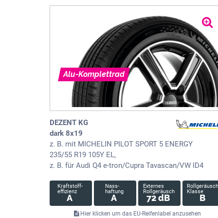
Alu-Komplettrad
DEZENT KG
dark 8x19
z. B. mit MICHELIN PILOT SPORT 5 ENERGY
235/55 R19 105Y EL,
z. B. für Audi Q4 e-tron/Cupra Tavascan/VW ID4
Kraftstoff-
Nass-
Externes
Rollgeräusc
effizienz
haftung
Rollgeräusch
Klasse
A
A
72 dB
B
Hier klicken um das EU-Reifenlabel anzusehen