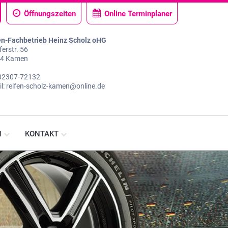
Öffnungszeiten
Online Terminplaner
en-Fachbetrieb Heinz Scholz oHG
erstr. 56
4 Kamen
: 02307-72132
il: reifen-scholz-kamen@online.de
N
KONTAKT