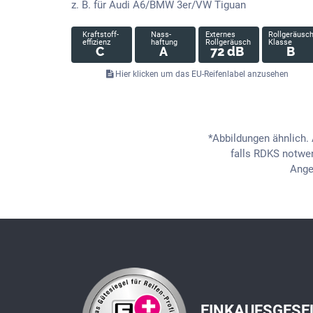
z. B. für Audi A6/BMW 3er/VW Tiguan
Kraftstoff-
Nass-
Externes
Rollgeräusc
effizienz
haftung
Rollgeräusch
Klasse
C
A
72 dB
B
Hier klicken um das EU-Reifenlabel anzusehen
*Abbildungen ähnlich. 
falls RDKS notwen
Angeb
EINKAUFSGESE