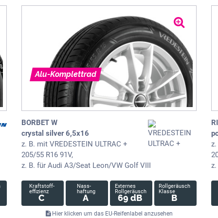
Alu-Komplettrad
BORBET W
R
crystal silver 6,5x16
po
z. B. mit VREDESTEIN ULTRAC +
z
205/55 R16 91V,
2
z. B. für Audi A3/Seat Leon/VW Golf VIII
z
h
Kraftstoff-
Nass-
Externes
Rollgeräusch
effizienz
haftung
Rollgeräusch
Klasse
C
A
69 dB
B
Hier klicken um das EU-Reifenlabel anzusehen